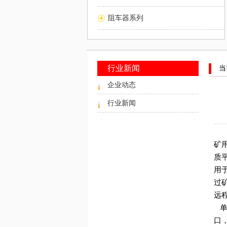
阻车器系列
行业新闻
当
企业动态
行业新闻
矿
质
用
过
远
单
口